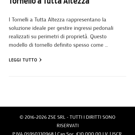
Tornello a Tutta Altezza
I Tornelli a Tutta Altezza rappresentano la
soluzione ideale per gestire ingressi pedonali
realizzati su perimetri di proprietà. Questo
modello di tornello definito spesso come …
LEGGI TUTTO
© 2016-2026 ZSE SRL - TUTTI I DIRITTI SONO
RISERVATI
P.IVA 05950330968 | Cap.Soc. €10.000,00 I.V. | ISCR.