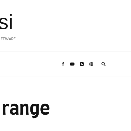
si
SOFTWARE
g range