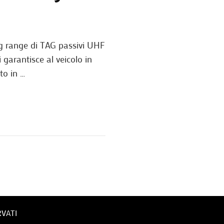
ng range di TAG passivi UHF
 garantisce al veicolo in
to in …
RVATI