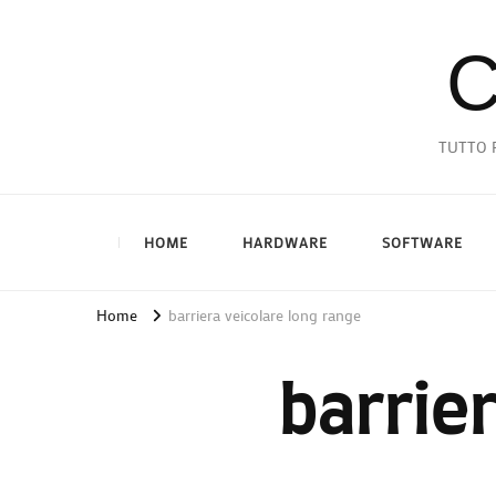
C
TUTTO P
HOME
HARDWARE
SOFTWARE
Home
barriera veicolare long range
barrie