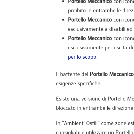
Portello Meccanico
con icone
proibito in entrambe le direz
Portello Meccanico
con icone
esclusivamente a disabili ed 
Portello Meccanico
con icone 
esclusivamente per uscita di 
per lo scopo.
Il battente del
Portello Meccanico
esigenze specifiche.
Esiste una versione di Portello M
bloccato in entrambe le direzion
In “Ambienti Ostili” come zone es
consigliabile utilizzare un Portel