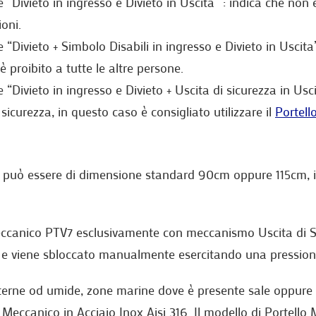
 “Divieto in ingresso e Divieto in Uscita” : indica che non 
ioni.
 “Divieto + Simbolo Disabili in ingresso e Divieto in Uscita”
è proibito a tutte le altre persone.
“Divieto in ingresso e Divieto + Uscita di sicurezza in Uscit
sicurezza, in questo caso è consigliato utilizzare il
Portell
può essere di dimensione standard 90cm oppure 115cm, in e
eccanico PTV7 esclusivamente con meccanismo Uscita di Sic
e e viene sbloccato manualmente esercitando una pression
terne od umide, zone marine dove è presente sale oppure ne
lo Meccanico in Acciaio Inox Aisi 316. Il modello di Portel